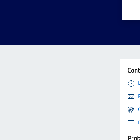
Cont
Prob