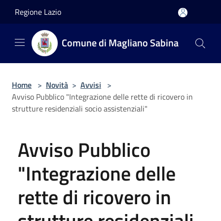
Salta al contenuto principale
Regione Lazio
Comune di Magliano Sabina
Home
>
Novità
>
Avvisi
>
Avviso Pubblico "Integrazione delle rette di ricovero in
strutture residenziali socio assistenziali"
Avviso Pubblico
"Integrazione delle
rette di ricovero in
strutture residenziali