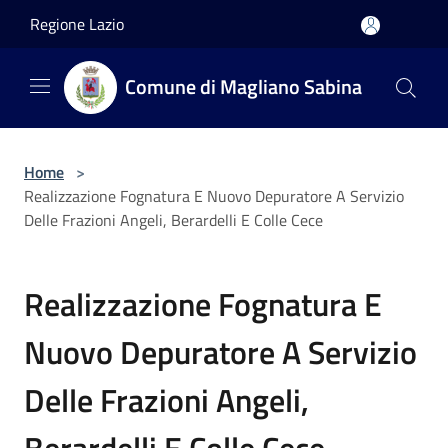
Salta al contenuto principale
Regione Lazio
Comune di Magliano Sabina
Home
>
Realizzazione Fognatura E Nuovo Depuratore A Servizio
Delle Frazioni Angeli, Berardelli E Colle Cece
Realizzazione Fognatura E
Nuovo Depuratore A Servizio
Delle Frazioni Angeli,
Berardelli E Colle Cece