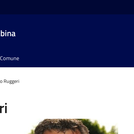
bina
il Comune
o Ruggeri
ri