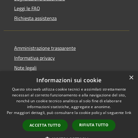
Leggi le FAQ
Richiesta assistenza
Amministrazione trasparente
Informativa privacy
Note legali
×
Dichiarazione di accessibilità
Informazioni sui cookie
Questo sito web utilizza cookie tecnici e assimilati strettamente
necessari al corretto funzionamento e alla navigazione del sito,
nonché un cookie tecnico analitico al solo fine di elaborare
informazioni statistiche, aggregate e anonime.
RSS
Copyright © 2026 • Comune di
Per maggiori dettagli, può consultare la cookie policy al seguente
link
Accessibilità
Magliano Sabina • Powered by
Privacy
Municipium
Accesso
•
RIFIUTA TUTTO
ACCETTA TUTTO
Cookie
redazione