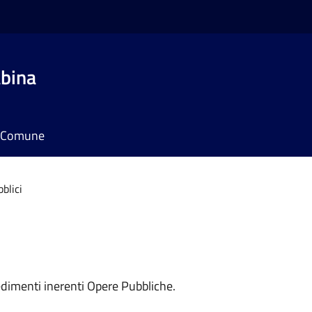
bina
il Comune
blici
edimenti inerenti Opere Pubbliche.