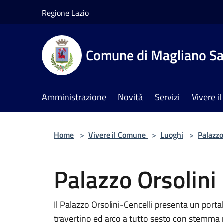
Salta al contenuto principale
Regione Lazio
Comune di Magliano Sa
Amministrazione
Novità
Servizi
Vivere 
Home
>
Vivere il Comune
>
Luoghi
>
Palazzo
Palazzo Orsolini 
Il Palazzo Orsolini-Cencelli presenta un port
travertino ed arco a tutto sesto con stemma nob