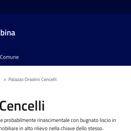
bina
il Comune
>
Palazzo Orsolini Cencelli
Cencelli
ale probabilmente rinascimentale con bugnato liscio in
iliare in alto rilievo nella chiave dello stesso.