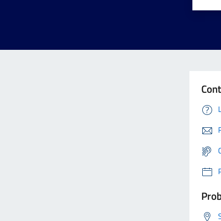
Cont
Prob