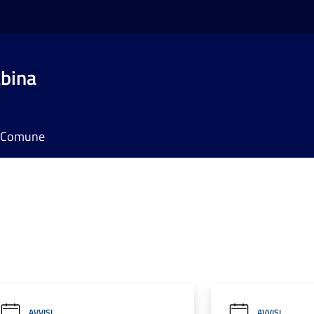
bina
il Comune
AVVISI
AVVISI