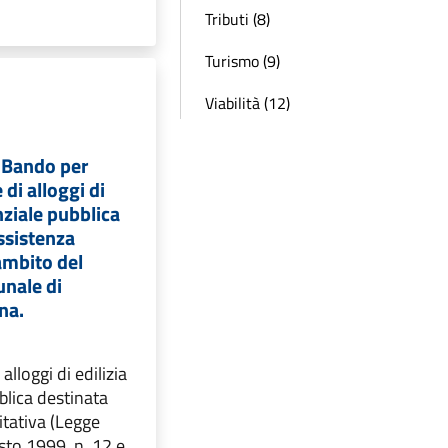
Tributi (8)
Turismo (9)
Viabilità (12)
 Bando per
di alloggi di
nziale pubblica
assistenza
’ambito del
unale di
na.
lloggi di edilizia
blica destinata
itativa (Legge
sto 1999, n. 12 e