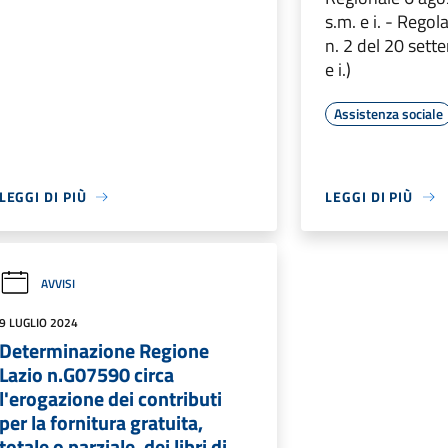
s.m. e i. - Rego
n. 2 del 20 sett
e i.)
Assistenza sociale
LEGGI DI PIÙ
LEGGI DI PIÙ
AVVISI
9 LUGLIO 2024
Determinazione Regione
Lazio n.G07590 circa
l'erogazione dei contributi
per la fornitura gratuita,
totale o parziale, dei libri di