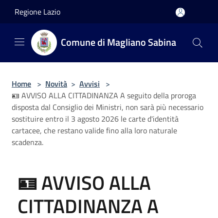
Salta al contenuto principale
Regione Lazio
Comune di Magliano Sabina
Home
>
Novità
>
Avvisi
>
🪪 AVVISO ALLA CITTADINANZA A seguito della proroga
disposta dal Consiglio dei Ministri, non sarà più necessario
sostituire entro il 3 agosto 2026 le carte d'identità
cartacee, che restano valide fino alla loro naturale
scadenza.
🪪 AVVISO ALLA
CITTADINANZA A