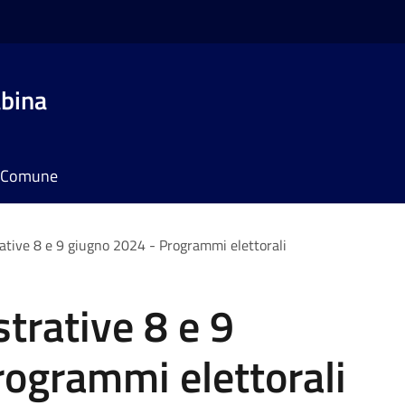
bina
il Comune
ative 8 e 9 giugno 2024 - Programmi elettorali
trative 8 e 9
rogrammi elettorali