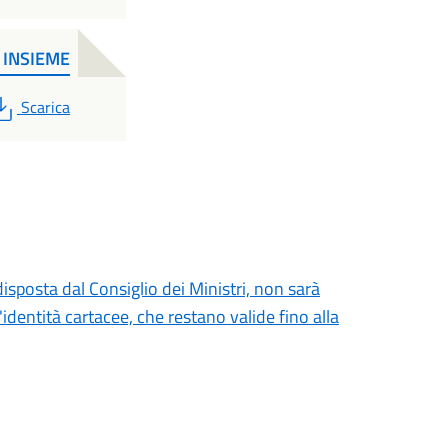
 INSIEME
PDF
Scarica
posta dal Consiglio dei Ministri, non sarà
'identità cartacee, che restano valide fino alla