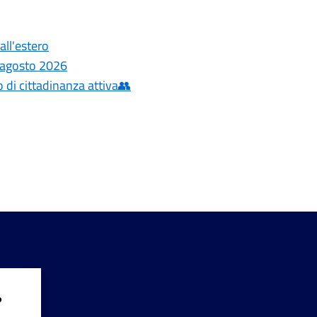
ll'estero
3 agosto 2026
 di cittadinanza attiva👥
?