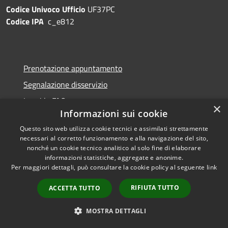
Codice Univoco Ufficio
UF37PC
Codice IPA
c_e812
Prenotazione appuntamento
Segnalazione disservizio
Leggi le FAQ
×
Informazioni sui cookie
Richiesta assistenza
Questo sito web utilizza cookie tecnici e assimilati strettamente
necessari al corretto funzionamento e alla navigazione del sito,
nonché un cookie tecnico analitico al solo fine di elaborare
informazioni statistiche, aggregate e anonime.
Amministrazione trasparente
Per maggiori dettagli, può consultare la cookie policy al seguente
link
Informativa privacy
RIFIUTA TUTTO
ACCETTA TUTTO
Note legali
MOSTRA DETTAGLI
Dichiarazione di accessibilità